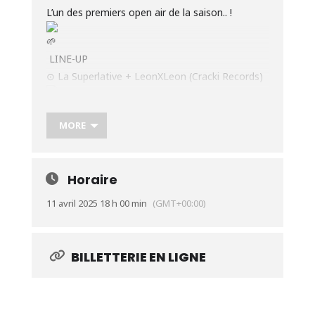
L’un des premiers open air de la saison.. !
LINE-UP
⊙ La Superlative + LeonXLeon (Cracki Records)
INFOS PRATIQUES
MORE
GUINGUETTE ALRIQ / Quai des Queyries,
Bordeaux
Horaire
Horaires // 18h00 – 1h45
11 avril 2025 18 h 00 min
(GMT+00:00)
BILLETTERIE
BILLETTERIE EN LIGNE
>> Préventes : à venir 5,99 €
>> Sur place : 10€