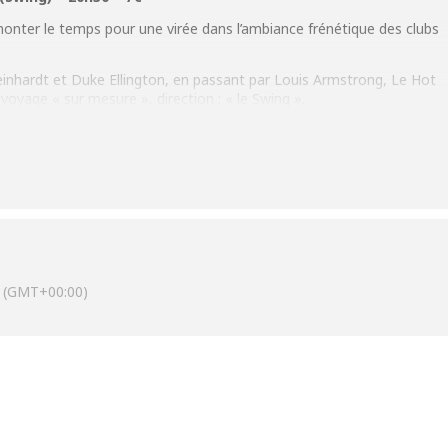
onter le temps pour une virée dans l’ambiance
frénétique des clubs
einhardt et Duke Ellington, en passant par Louis
Armstrong, Le Hot
n voyage « sur mesure »,
direction : « le Swing ».
ens débordant d’énergie. « Balancement »,
« déhanchement » et
cette grande traversée du
« middle-jazz ».
2z5b
(GMT+00:00)