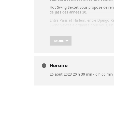
Hot Swing Sextet vous propose de rem
de jazz des années 30.
Entre Paris et Harlem, entre Django R
Swing Sextet a organisé pour vous, u
Embarquez avec ces six jeunes musici
bonne humeur sont au programme de 
MORE
Plus d’infos : https://tinyurl.com/4hh8
Horaire
26 aout 2023 20 h 30 min - 0 h 00 min