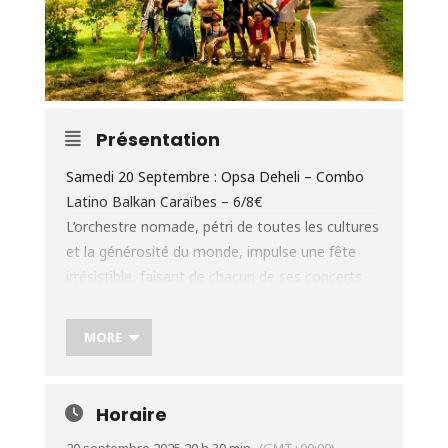
Présentation
Samedi 20 Septembre : Opsa Deheli – Combo
Latino Balkan Caraïbes – 6/8€
L’orchestre nomade, pétri de toutes les cultures
et la générosité du monde, impulse une fête
irrésistible, faisant de chacun de ses concerts
une épopée entreprise à un rythme effréné ! Une
énergie contagieuse dans un hymne tzigane ou
MORE
une cumbia endiablée… Lorsque Opsa Dehëli
ouvre les boîtes de ses instruments, ce sont
toutes les musiques du monde qui s’en
Horaire
échappent et s’enflamment le temps d’une
20 septembre 2025 20 h 30 min
(GMT+00:00)