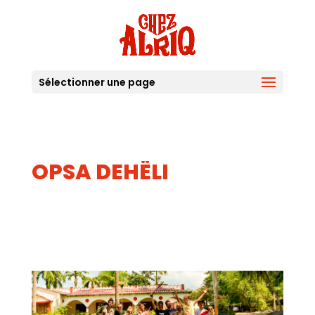
Sélectionner une page
OPSA DEHËLI
20
SEP