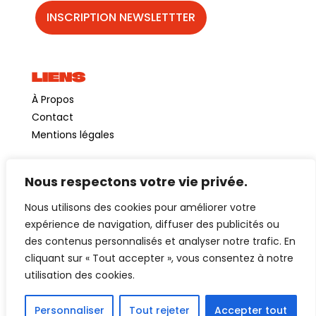
LIENS
À Propos
Contact
Mentions légales
Nous respectons votre vie privée.
©GuinguetteChezAlriq2026
Nous utilisons des cookies pour améliorer votre
Création site internet
YOSOY studio
expérience de navigation, diffuser des publicités ou
des contenus personnalisés et analyser notre trafic. En
cliquant sur « Tout accepter », vous consentez à notre
utilisation des cookies.
Personnaliser
Tout rejeter
Accepter tout