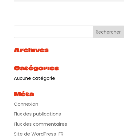
la danse espagnole puis au flamenco auprès de
maestros comme Manolo Marin ou Javier Latorre,
il a participé à de grands spectacles dans la
troupe de danseurs prestigieux comme Eva la
Yerbabuena, Sara Baras ou Ruben Olmo, l’actuel
directeur du Ballet National d’Espagne. Il
Archives
propose depuis 10 ans ses propres spectacles
et danse régulièrement dans les « tablaos » les
Catégories
plus renommés d’Espagne.
Aucune catégorie
Samantha Alcon
: Danseuse et chorégraphe
de grand talent, Samantha est originaire du sud
Méta
de la France et a passé 15 ans à Séville où elle
s’est formée auprès de grands maestros comme
Connexion
Jose Galvan ou Andrés Marin, avant de
Flux des publications
développer une carrière internationale. Sa
Flux des commentaires
danse est caractérisée par la virtuosité et la
Site de WordPress-FR
musicalité de son zapateado, et son goût pour