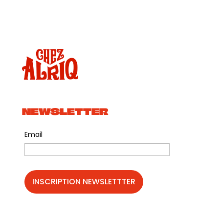
réinterpréter l’esthétique traditionnelle du
flamenco de manière plus contemporaine.
Cante / chant :
Melchior Campos
: chanteur gitan né à
Montpellier et issu de la célèbre famille Montoya
de Séville, il grandit dans la plus pure tradition
du flamenco. Héritier d’une lignée d’artistes
NEWSLETTER
majeurs tels que La Negra, Lole Montoya ou José
el Francés, il commence sa carrière dès
Email
l’adolescence, s’impose rapidement et devient
un spécialiste du chant pour la danse. Sa voix
gitane, puissante et nuancée, fait aujourd’hui de
lui l’un des piliers du chant flamenco en France.
Alejandro Mendia
: Jeune français qui se
passionne dès 2005 pour le cante flamenco, il