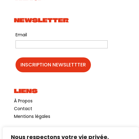
NEWSLETTER
Email
LIENS
À Propos
Contact
Mentions légales
Nous respectons votre vie privée.
©GuinguetteChezAlriq2026