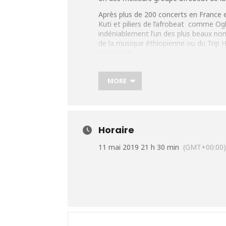
Après plus de 200 concerts en France e
Kuti et piliers de l’afrobeat comme O
indéniablement l’un des plus beaux nom
de la musique éthiopienne ou du Trip 
implacable.
Plus d’infos
http://afrosocialclub.com/
MORE
Horaire
11 mai 2019 21 h 30 min
(GMT+00:00