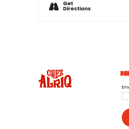
Get
Directions
N
Ema