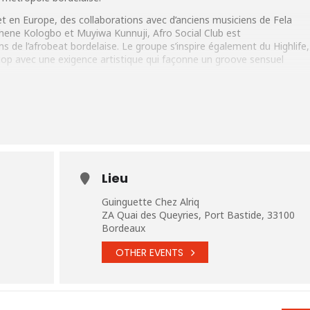
t en Europe, des collaborations avec d’anciens musiciens de Fela
ghene Kologbo et Muyiwa Kunnuji, Afro Social Club est
s de l’afrobeat bordelaise. Le groupe s’inspire également du Highlife,
Hop avec une exigence artistique qui façonne un groove sensuel
Lieu
)
Guinguette Chez Alriq
ZA Quai des Queyries, Port Bastide, 33100
Bordeaux
OTHER EVENTS