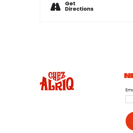
Get
Directions
N
Ema