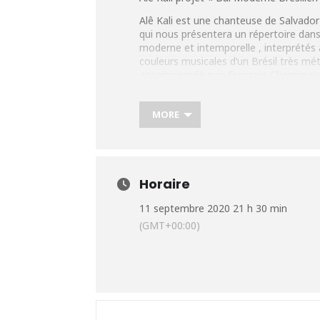
Alê Kali est une chanteuse de Salvador
qui nous présentera un répertoire da
moderne et intemporelle , interprétés 
couleurs musicales d’un Brésil très mét
accompagnée par: François Chommaux à
Teixeira aux percussions, Tim Alcorn à 
Le Bal Moderne 2.0 nous rappelle que la
MORE
toujours « à la mode ».
Pour cette édition spéciale (qui célèbr
invitent sur scène: Patricia Sireyjol (c
Gia Artenegra (percussions).
Horaire
Photo de Paul Magne
11 septembre 2020 21 h 30 min
(GMT+00:00)