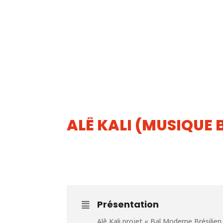
ALÊ KALI (MUSIQUE 
11
SEP
Présentation
Alê Kali projet « Bal Moderne Brésilien