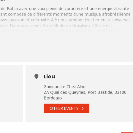
 de Bahia avec une voix pleine de caractère et une énergie vibrante
nsant composé de différents moments d’une musique afrobrésilienne
avec passion et créativité. Alê nous amène directement les diverses
issé. Dans son projet Baile Moderno Brasileiro 2.0 elle est
 la guitare Mayu Calumbi à la basse, Anthony Duvalle et João
la batterie et Marlène Frouin à la technique.
 musique brésilienne n’arrête pas de se renouveler et qu’elle est
e aussi les 9 ans de son arrivée en France), Alê et ses comparses
avaquinho), Anthony Martin (guitare 7 cordes), Dorra Saadi (violon) et
Lieu
Guinguette Chez Alriq
ZA Quai des Queyries, Port Bastide, 33100
Bordeaux
OTHER EVENTS