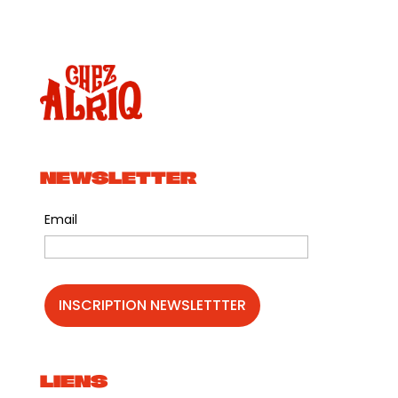
Spectacle solo déambulatoire de Mister Pile : Il aurait
voulu faire du cinéma, de la télé ou de la radio mais il
n’a jamais osé. Il a trouvé la solution : se déplacer
avec sa télé, sa radio, sa musique et son cinéma à lui
! Spécialiste du
playback interactif de proximité,
Mister PILE vous fera rencontrer : Jean-Pierre
Marielle, Francis Cabrel, Emmanuel Macron, Michel
NEWSLETTER
Galabru, Jean- Pierre Foucault, Jacques Chancel, le
serveur vocal de la SNCF, Les 3 petits cochons et
bien d’autres…
Email
LIENS