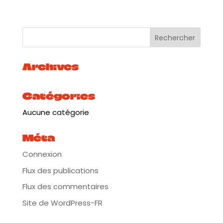
Venez découvrir ou redécouvrir l’univers du cirque
dans une ambiance chaleureuse, au bord de la
Garonne, et laissez-vous emporter par cette nuit où
tout peut arriver.
Programme :
Archives
– Dès 20h00 : Princesse Peak, C’est l’histoire de
Peak. Ou plutôt c’est
l’histoire qu’elle rêve qu’on lui raconte. C’est l’envie
Catégories
d’être une princesse, car tout le monde aime les
princesses et que Peak, elle, ce qu’elle rêve par-
Aucune catégorie
dessus tout, c’est d’être aimée. Alors, elle revisite
avec légèreté les contes de fées traditionnels. Elle
Méta
conte autant qu’elle se raconte l’histoire de cette
princesse des temps modernes, qui n’attend plus
Connexion
d’être sauvée, mais qui choisit de se libérer elle-
même. C’est une célébration de soi-même, avec ses
Flux des publications
contradictions et ses doutes. Une invitation à
s’affranchir, en apprenant à jouer avec ce qui nous
Flux des commentaires
façonne.
Site de WordPress-FR
21h00 : Spectacle de l’école du Cirque de
Bordeaux