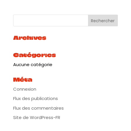
producteur français Yeahman, vient d’être lancé.
C’est une œuvre inspirée par des paysages variés
d’Argentine. La métaphore du « yuyo », la mauvaise
herbe, se dresse comme un symbole de la
résilience, où la persistance personnifie l’esprit
inébranlable qui habite ces lieux. Comme le suggère
le titre, cet EP déborde de caractère, de racines et de
Archives
nostalgie, traçant son chemin à travers des sons
ancestraux qui, associés à ses paroles, présentent
une multitude de compositions peintes avec
Catégories
diverses tonalités et éléments naturels. Avec une
sensibilité innée, Aluminé transmet une nostalgie
Aucune catégorie
profondément enracinée dans ses origines, nous
exhortant à continuer d’avancer, à entreprendre un
voyage par amour du chemin, créant un néo-
Méta
folklore de lettres d’amour au territoire accompagné
de sons contemporains et futuristes.
Connexion
Plus d’infos :
Flux des publications
https://tinyurl.com/6p85sck3
Flux des commentaires
Site de WordPress-FR