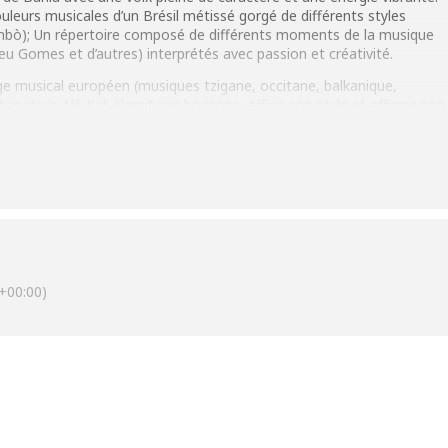
uleurs musicales d’un Brésil métissé gorgé de différents styles
imbò); Un répertoire composé de différents moments de la musique
eu Gomes et d’autres) interprétés avec passion et créativité.
ge musical européen (musiques tzigane, occitane, balkanique,
nateur. Alê Kali élargit ses horizons, affine son style et affirme son
+00:00)