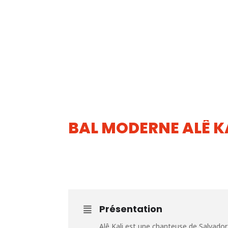
BAL MODERNE ALÊ K
14
SEP
Présentation
Alê Kali est une chanteuse de Salvador