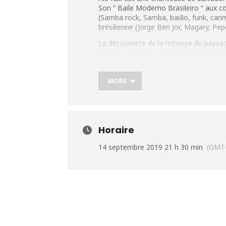
Son “ Baile Moderno Brasileiro “ aux co
(Samba rock, Samba, baião, funk, car
brésilienne (Jorge Ben Jor, Magary, Pep
La découverte de la richesse du paysa
berbère…) agit à ce titre comme un déto
identité multiculturelle.
Plus d’infos:
https://urlz.fr/ac0H
MORE
Horaire
14 septembre 2019 21 h 30 min
(GMT