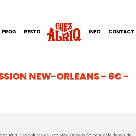
PROG
RESTO
INFO
CONTACT
SSION NEW-ORLEANS - 6€ -
z Alriq. Des volutes de Jazz-New Orléans flottent déjà depuis de