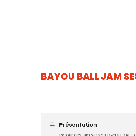
BAYOU BALL JAM SE
15
JUIN
Présentation
Retour des Jam session BAYOU BALL che