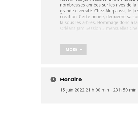
nombreuses années sur les rives de la G
grande diversité. Chez Alriq aussi, le 
création. Cette année, deuxième saison
là sous les arbres. Hommage donc à la 
Orléans Jam Session » mensuelles Chez
BAYOU BALL, une New Orleans Jam Sess
des invités surprises vous attendent p
Nouvelle Orléans «
MORE
Horaire
15 juin 2022 21 h 00 min - 23 h 50 min