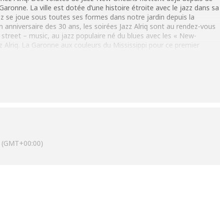
aronne. La ville est dotée d’une histoire étroite avec le jazz dans sa
Jazz se joue sous toutes ses formes dans notre jardin depuis la
 anniversaire des 30 ans, les soirées Jazz Alriq sont au rendez-vous
street – music, au jazz populaire né du blues avec les « New-
 Alriq. La Garonne aux couleurs du Mississippi pour ce premier
ion porté par une équipe de quatre musiciens bordelais, ainsi que
our une joyeuse et palpitante soirée autour de la musique de la
(GMT+00:00)