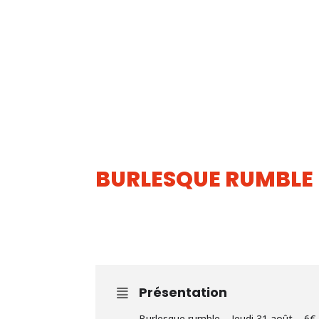
BURLESQUE RUMBLE
31
AOUT
Présentation
Burlesque rumble – Jeudi 31 août – 6€