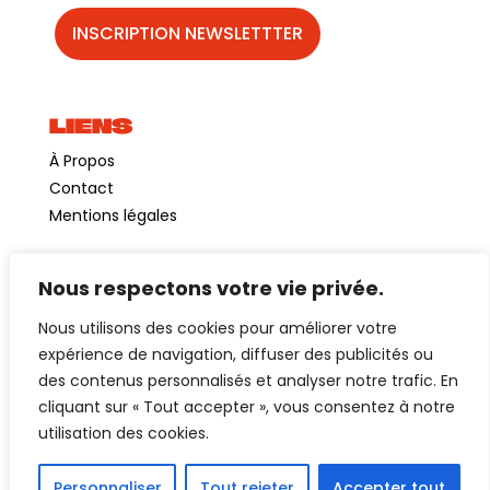
LIENS
À Propos
Contact
Mentions légales
Nous respectons votre vie privée.
©GuinguetteChezAlriq2026
Nous utilisons des cookies pour améliorer votre
Création site internet
YOSOY studio
expérience de navigation, diffuser des publicités ou
des contenus personnalisés et analyser notre trafic. En
cliquant sur « Tout accepter », vous consentez à notre
utilisation des cookies.
Personnaliser
Tout rejeter
Accepter tout