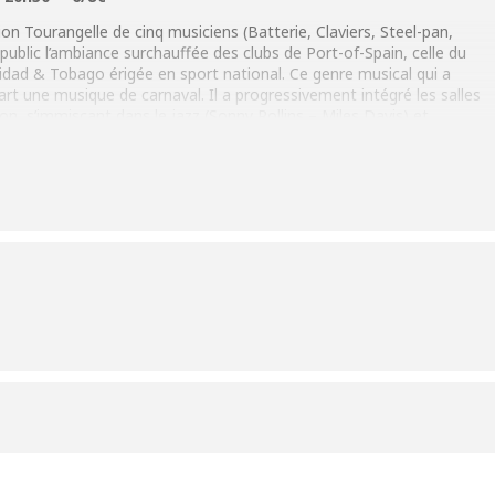
 Tourangelle de cinq musiciens (Batterie, Claviers, Steel-pan,
 public l’ambiance surchauffée des clubs de Port-of-Spain, celle du
nidad & Tobago érigée en sport national. Ce genre musical qui a
t une musique de carnaval. Il a progressivement intégré les salles
n, s’immisçant dans le jazz (Sonny Rollins – Miles Davis) et
es 50 avec Harry Belafonte et Robert Mitchum entre autres.
s Calypsonians comme Mighty Sparrow ou Lord Kitchener, le groupe
et nous prépare une soirée
fk