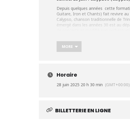
Depuis quelques années cette formation
Guitare, Iron et Chants) fait revivre au
Calypso, chanson traditionnelle de Tri
émergé dans les années 30 est au dépar
de concerts et modifié son orchestratio
devenant très populaire dans les anné
En marchant sur les traces des grand
MORE
commence à sortir ses propres titres 
Plus d’infos:
https://tinyurl.com/4ka754
Horaire
28 juin 2025 20 h 30 min
(GMT+00:00)
BILLETTERIE EN LIGNE