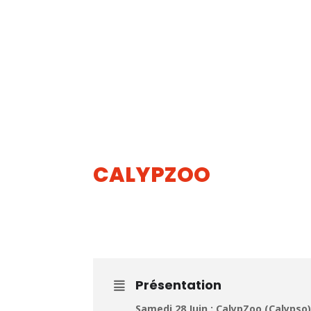
CALYPZOO
28
JUIN
Présentation
Samedi 28 Juin : CalypZoo (Calypso