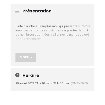
Présentation
Carte blanche à Ersoj Kazimov qui présente sur trois
jours des rencontres artistiques exigeantes, le fruit
de nombreuses années à sillonner le monde au gré
de ses rencontres.
Ce vendredi il invite les frères Abozekry Fusion
Orient Jazz autour de Mohamed et Abdallah
Abozekry. Le Trio Abozekrys est la toute première
MORE
collaboration des frères Égyptiens Mohamed (Oud)
et Abdallah Abozekry (Saz) : les deux musiciens
jonglent entre plusieurs styles musicaux, tout en
travaillant sur une technique de jeu unique en son
Horaire
genre.
Plus d’infos:
https://urlz.fr/iAsc
29 juillet 2022 21 h 30 min - 23 h 50 min
(GMT+00:00)