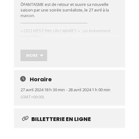
ŌFANTASME est de retour et ouvre sa nouvelle
saison par une soirée surréaliste, le 27 avril à la
maison.
____________________________________
« CECI N’EST PAS UN CABARET » , un évènement
surréaliste !
18h30 à 1h
Avec Morphae (Drag Race Belgique 2)
MORE
Freya Kor
Les Soeurs Del Prince
La Maryposa
Trudie Balls
Horaire
Lilkofi
Juliette Bachelet
27 avril 2024 18 h 30 min - 28 avril 2024 1 h 00 min
DJSET LA DECH
Stands: Make up / Tarot / Le Girofard / Aide 33
(GMT+00:00)
_________________________________________
Ouverture des portes : 18h30
Scène ouverte des drags émergent.e.s de la scène
BILLETTERIE EN LIGNE
locale: 19h30
SHOW OFANTASME : 21h
DJSET LA DECH : 23h30
____________________________________