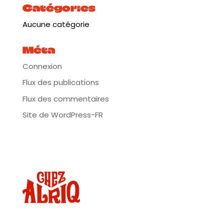
19h : Ouverture de la Vinothèque (vins à prix doux)
Catégories
20h30 : Bal des vignerons avec les groupes Astaffort
Aucune catégorie
Mods et Tiger Rose
22H30 : Dj set par Kekette Blanchett
Méta
Dimanche 19 octobre : Ouverture 12h
Connexion
De 12h a 18h : Food corner par le chef étoilé Vivien
Flux des publications
Durand & Dégustation (25 exposants de la france
entière)
Flux des commentaires
19h : fin du salon
Site de WordPress-FR
▬▬▬▬▬▬▬▬▬▬▬▬▬▬▬▬▬▬▬▬▬▬▬▬
CONCERT
Astaffort Mods
« Astaffort sort du Lot et chie dans ta Garonne ». Ces
mecs du 47 sont de gros bourrus. Pas les derniers
pour râler. Sur tout. Tout le temps. Leur disque est
noir. Comme une prune qui aurait trop séché.
L’accent est à couper au canif. Un Cabrel acariâtre.
Mille fois plus vénère que l’original. Hardcore. Ils