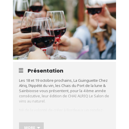
Présentation
Les 18 et 19 octobre prochains, La Guinguette Chez
Alriq, l’Appétit du vin, les Chais du Port de la lune &
Sainbioose vous présentent, pour la 4 ème année
consécutive, leur édition de CHAI ALRIQ Le Salon de
vins au naturel.
Né de la volonté de créer à Bordeaux un rendez-
vous qui manquait encore, ce salon met à l’honneur
les vins natures et ceux qui les font vivre. Fort du
succès de ses trois premières éditions,
MORE