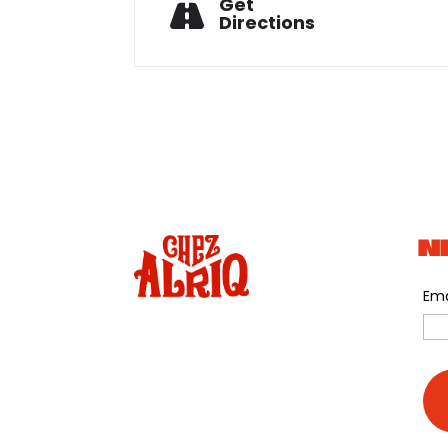
Get
Directions
N
Ema