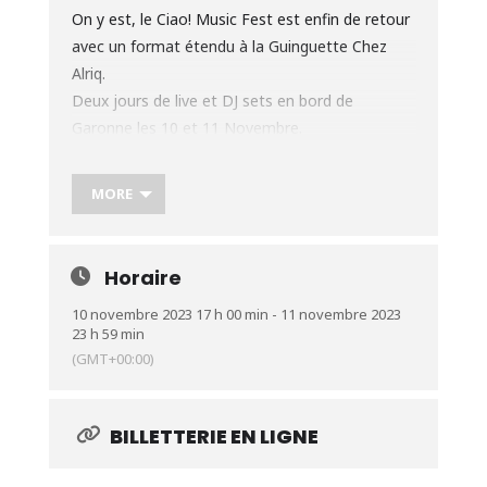
On y est, le Ciao! Music Fest est enfin de retour
avec un format étendu à la Guinguette Chez
Alriq.
Deux jours de live et DJ sets en bord de
Garonne les 10 et 11 Novembre.
MORE
LINE UP
__________________________________
★ AFRICAN CORPORATION (live)
Horaire
★ AMORCE
★ CIAO DJS
10 novembre 2023 17 h 00 min - 11 novembre 2023
23 h 59 min
★ GILB’R
(GMT+00:00)
★ MR. RON
★ MUD DEEP (live)
★ NOVA DJS
BILLETTERIE EN LIGNE
★ SOUM-SOUM (live)