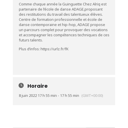
Comme chaque année la Guinguette Chez Alriq est
partenaire de l’école de danse ADAGE,proposant
des restitutions du travail des talentueux élèves.
Centre de formation professionnelle et école de
danse contemporaine et hip-hop, ADAGE propose
un parcours complet pour provoquer des vocations
et accompagner les compétences techniques de ces
futurs talents.
Plus d’infos:
https://urlz.fr/fK
Horaire
8 juin 2022 17 h 55 min - 17 h 55 min
(GMT+00:00)