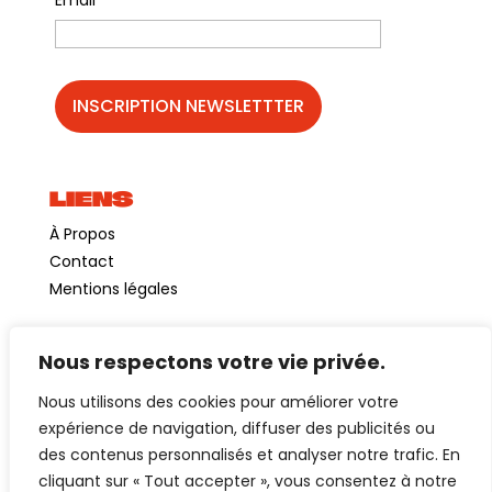
Email
LIENS
À Propos
Contact
Mentions légales
Nous respectons votre vie privée.
©GuinguetteChezAlriq2026
Nous utilisons des cookies pour améliorer votre
Création site internet
YOSOY studio
expérience de navigation, diffuser des publicités ou
des contenus personnalisés et analyser notre trafic. En
cliquant sur « Tout accepter », vous consentez à notre