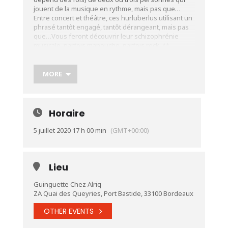
jouent de la musique en rythme, mais pas que…
Entre concert et théâtre, ces hurluberlus utilisant un
phrasé tantôt engagé, tantôt dérangeant, mais pas
que…Vous feront découvrir leur schizophrénie
musicale, parfois manouche, parfois rock. **
Plus d’infos:
https://urlz.fr/cYPo
MORE
Horaire
5 juillet 2020 17 h 00 min
(GMT+00:00)
Lieu
Guinguette Chez Alriq
ZA Quai des Queyries, Port Bastide, 33100 Bordeaux
OTHER EVENTS