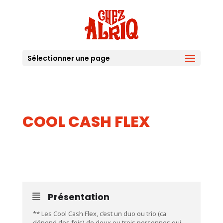
Sélectionner une page
COOL CASH FLEX
05
JUIL
Présentation
** Les Cool Cash Flex, c’est un duo ou trio (ca
dépend des fois) de deux ou trois personnes qui