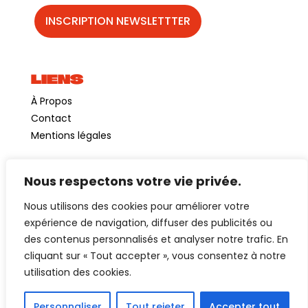
LIENS
À Propos
Contact
Mentions légales
Nous respectons votre vie privée.
©GuinguetteChezAlriq2026
Nous utilisons des cookies pour améliorer votre
Création site internet
YOSOY studio
expérience de navigation, diffuser des publicités ou
des contenus personnalisés et analyser notre trafic. En
cliquant sur « Tout accepter », vous consentez à notre
utilisation des cookies.
Personnaliser
Tout rejeter
Accepter tout