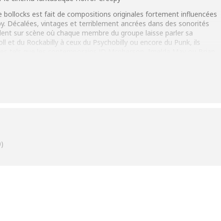
e bollocks est fait de compositions originales fortement influencées
y. Décalées, vintages et terriblement ancrées dans des sonorités
lent sur scène où chaque membre du groupe laisse parler sa
Roll et du Rockabilly à ceux du Psychobilly ou encore du Punk, ils
istes tels que les contemporains JD Mcpherson, Imelda May ou Brian
ndes des 50’s américaines comme Johnny Cash.
)