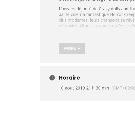
L’univers déjanté de Crazy dolls and th
par le cinéma fantastique Horror Creep
plus modernes, leurs chansons se révè
créativité. Alliant les codes du Rock’n’
trouvent leur inspiration auprès d’art
Setzer, mais également chez les lége
Plus d’infos
:
https://urlz.fr/9QX5
MORE
Horaire
10 aout 2019 21 h 30 min
(GMT+00:00