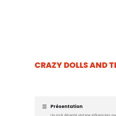
CRAZY DOLLS AND T
10
AOUT
Présentation
Un rock déjanté vintage
influencées pa