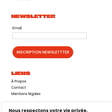
socio-culturels et d’actions de médiation.
NEWSLETTER
Email
LIENS
À Propos
Contact
Mentions légales
Nous respectons votre vie privée.
©GuinguetteChezAlriq2026