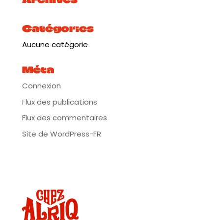
familiale des années 80 au village, avec le
pecto
, la
Radio Mozambique, les 45 tours d’Afrique de l’Est,
les tubes nationaux malgaches, et les séances de
Catégories
possession des guérisseurs locaux.
Aucune catégorie
Plus d’infos :
https://tinyurl.com/bddsj7v6
****
Méta
Massage de rue s’installe au bord de l’eau Chez Alriq
Connexion
– Une association de bien-être visant à semer le
bonheur et la joie à travers le toucher. Le massage
Flux des publications
assis se pratique sur une chaise ergonomique et
vous en choisissez la durée (1€ la minute). Cela vous
Flux des commentaires
permet, par des pressions et des manipulations, de
délasser et décrisper les muscles, le corps et l’esprit
Site de WordPress-FR
immédiatement. Idéal pour petits Zé grands.
****
“Les dimanches au bord de l’eau” sont organisés par
l’association EXIST. Exist a pour objectif de créer des
espaces d’échange, de diffusion de spectacles
vivants et d’animations ludiques, tendant à
promouvoir l’art, la culture et l’action sociale,
contribuant ainsi au développement de projets