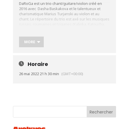
DaRoGa est un trio chant/guitare/violon créé en
2016 avec Dasha Baskakova et le talentueux et
charismatique Marius Turjanski au violon et au
chant. Le répertoire du trio est axé sur les musiques
russes, roumaines et tziganes (Kalinka, Katoucha,
les deux Guitares) Avec un répertoire festif et
entraînant, la bonne humeur et la bonne ambiance
seront au rendez-vous, et surtout, le charme et le
MORE
charisme de Dasha ne laisseront pas indifférents.
référence répertoire : kalinka – les deux guitares –
katoucha.
Horaire
Plus d’infos :
https://urlz.fr/hMOJ
26 mai 2022 21 h 30 min
(GMT+00:00)
Archives