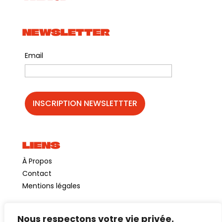
NEWSLETTER
Email
LIENS
À Propos
Contact
Mentions légales
Nous respectons votre vie privée.
©GuinguetteChezAlriq2026