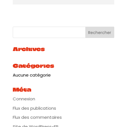
chansons et images ♢
La Guinguette Alriq à la joie d’inviter Dawa
Salfati le 27 octobre pour une soirée immersive
carte blanche.
Archives
Catégories
Aucune catégorie
Méta
Connexion
Flux des publications
Flux des commentaires
Site de WordPress-FR