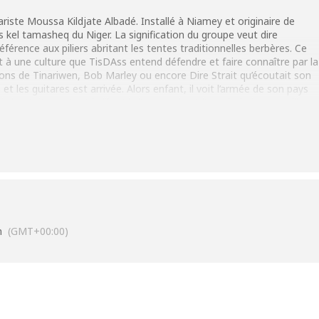
riste Moussa Kildjate Albadé. Installé à Niamey et originaire de
s kel tamasheq du Niger. La signification du groupe veut dire
éférence aux piliers abritant les tentes traditionnelles berbères. Ce
 à une culture que TisDAss entend défendre et faire connaître par la
ons de Tinariwen, Bob Marley ou encore Dire Strait qu’écoutait son
 et les guitares est arrivée. Alors enfant, il voit l’armée de son pays
i chantait pourtant la liberté d’un peuple et l’espoir de jours meilleurs
d que les armes n’engendrent que du malheur et à l’instar des
a guitare et écrit des chansons afin de rendre possible la paix et
viendra dans une formule acoustique distiller ce chaud blues du
n
(GMT+00:00)