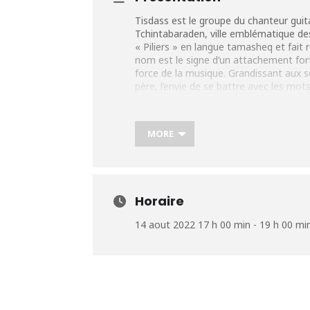
Tisdass est le groupe du chanteur guita
Tchintabaraden
, ville emblématique de
« Piliers » en langue tamasheq et fait r
nom est le signe d’un attachement fort
force de la musique. Grandissant aux s
père, l’envie de se battre avec les mots
abattre une partie de sa famille, elle qu
pour une culture millénaire.Il compren
pionniers du blues touareg, il apprend l
MORE
l’indépendance de son peuple. Tisdass 
désert.
Plus d’infos:https://urlz.fr/a1SZ
Horaire
14 aout 2022 17 h 00 min - 19 h 00 mi