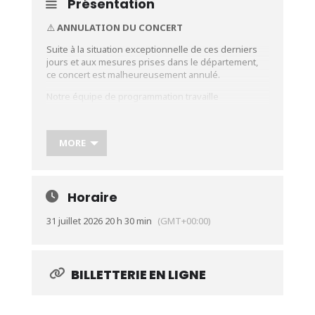
Présentation
⚠️
ANNULATION DU CONCERT
Suite à la situation exceptionnelle de ces derniers
jours et aux mesures prises dans le département,
ce concert est malheureusement annulé.
Notre équipe de programmation travaille
actuellement à un éventuel report de cette date
avec les artistes concernés. Nous vous tiendrons
informés dès que nous aurons davantage
MORE
d’informations.
Pour les billets achetés en ligne, les
remboursements seront effectués
automatiquement via la plateforme de réservation.
Horaire
Aucune démarche n’est nécessaire de votre côté.
31 juillet 2026 20 h 30 min
(GMT+00:00)
Merci pour votre compréhension et votre soutien.
BILLETTERIE EN LIGNE