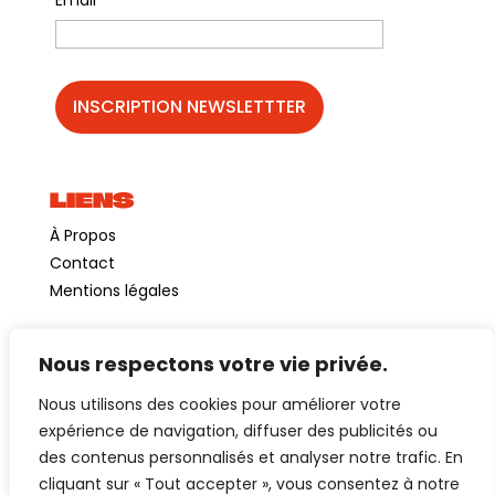
Email
LIENS
À Propos
Contact
Mentions légales
Nous respectons votre vie privée.
©GuinguetteChezAlriq2026
Nous utilisons des cookies pour améliorer votre
Création site internet
YOSOY studio
expérience de navigation, diffuser des publicités ou
des contenus personnalisés et analyser notre trafic. En
cliquant sur « Tout accepter », vous consentez à notre