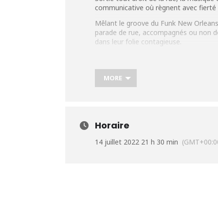
communicative où règnent avec fierté c
Mêlant le groove du Funk New Orleans, 
parade de rue, accompagnés ou non de 
dans leur folie contagieuse.
Plus d’infos: https://urlz.fr/iz3I
MORE
Horaire
14 juillet 2022 21 h 30 min
(GMT+00:0