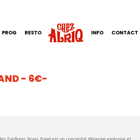
PROG
RESTO
INFO
CONTACT
AND - 6€-
 des Fanflures Brass Band est un concentré d’énergie explosive et