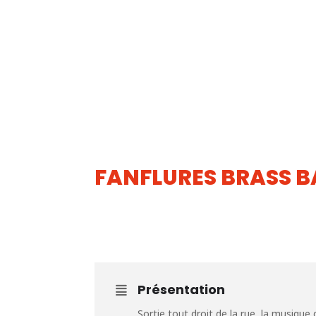
FANFLURES BRASS B
14
JUIL
Présentation
Sortie tout droit de la rue, la musique