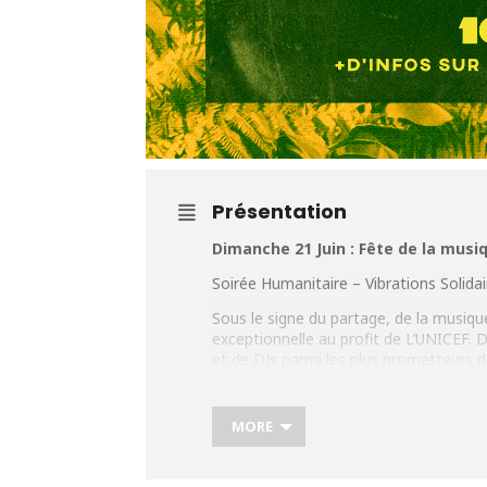
Présentation
Dimanche 21 Juin : Fête de la mus
Soirée Humanitaire – Vibrations Solida
Sous le signe du partage, de la musique
exceptionnelle au profit de L’UNICEF. 
et de DJs parmi les plus prometteurs d
Des vibrations positives pour célébrer 
contribue à soutenir les actions de l’U
accès à l’éducation, à l’eau potable, au
MORE
Nous célébrons aussi la fête de la mu
en scène de nombreux artistes locaux 
À ne pas manquer en fin d’après-midi. 