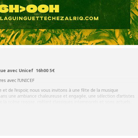
ique avec Unicef 16h00 5€
ires avec l’UNICEF
 et de l’espoir, nous vous invitons à une fête de la musique
Dans une ambiance chaleureuse et engagée, une sélection d’artistes
e la scène reggae, mêlant classiques intemporels et sons actuels.
la vie tout en soutenant une cause essentielle. Chaque participation
NICEF en faveur des enfants les plus vulnérables à travers le monde :
x soins et à la protection.
sique ! En cet honneur, nous organisons un » Talent show » mettant
lors de showcases de tous styles.
Un moment festif, un impact réel. Pour les enfants du monde.