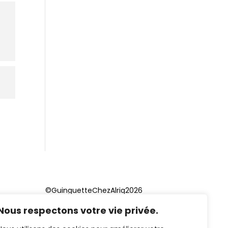
©GuinguetteChezAlriq2026
Nous respectons votre vie privée.
Création site internet
YOSOY
studio