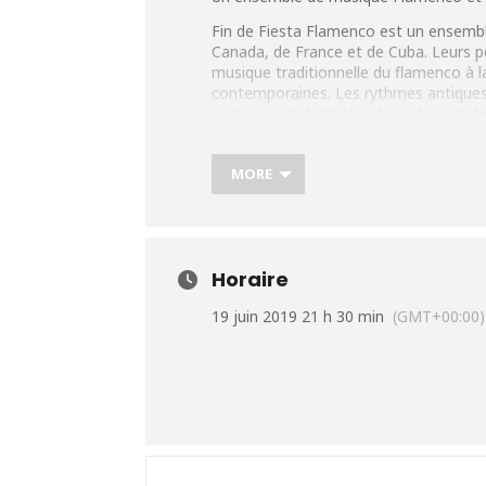
Fin de Fiesta Flamenco est un ensemb
Canada, de France et de Cuba. Leurs 
musique traditionnelle du flamenco à l
contemporaines. Les rythmes antiques
explosion de trémolos de guitare et d
la danse flamenco, le chant, la guitare
différents
MORE
styles de cet art andalous sans contes
Plus d’infos :
http://www.findefiestafl
Horaire
19 juin 2019 21 h 30 min
(GMT+00:00)