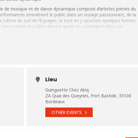
le de musique et de danse dynamique composé d’artistes primés du
performances emmènent le public dans un voyage passionnant, de la
a culture du sud de l’Espagne, le tout en y ajoutant quelques formes
 rencontrent des idées d’avant-garde et convergent dans une
e jeu de jambes percussif. Basé en Espagne, Fin de Fiesta rassemble
, la flûte et les percussions dans une célébration explosive des
te destiné à la scène.
amenco.com/
Lieu
Guinguette Chez Alriq
ZA Quai des Queyries, Port Bastide, 33100
Bordeaux
OTHER EVENTS