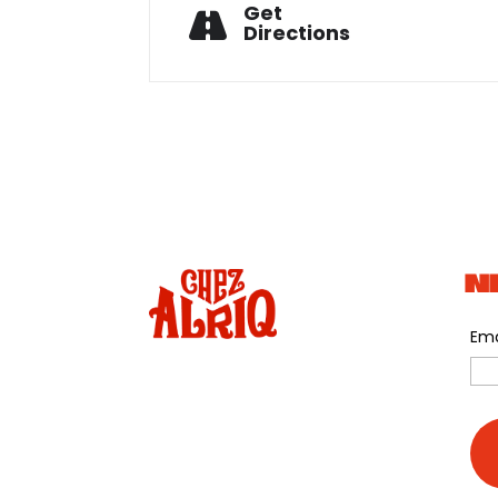
Get
Directions
N
Ema