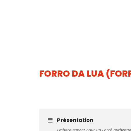
FORRO DA LUA (FOR
27
JUIN
Présentation
Embarquement pour un Forró authentiq