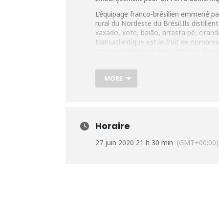
L’équipage franco-brésilien emmené pa
rural du Nordeste du Brésil.Ils distill
xaxado, xote, baião, arrasta pé, cirand
transatlantique est le fruit de nombr
musiciens (Mozart Vieira, Azulao, Tavar
accordéon, Heleno dos 8 baixos. Garan
Alceu Valenca, Trio Nordestino), Forro
MORE
Plus d’infos:
https://urlz.fr/cRrS
Horaire
27 juin 2020 21 h 30 min
(GMT+00:00)