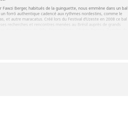
r Fawzi Berger, habitués de la guinguette, nous emmène dans un bal
ent un forró authentique cadencé
aux rythmes nordestins, comme le
as, et autre maracatus. Créé lors du Festival d’Uzeste en 2008 ce bal
euses recherches et rencontres menées au Brésil auprès de grands
es da gaita, Joao do Pife, Erisson Porto, Silvério Pessoa, Zezinho do
ts d’un Forró des origines (Luiz Gonzaga, Sivuca, Dominguinhos,
 da Lua rapproche les cultures cousines de la Gascogne au Brésil.