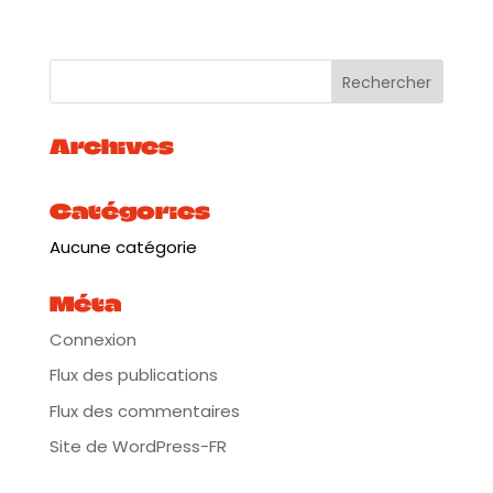
l’héritage du plus beau patrimoine de la musique
cubaine.
Plus d’infos :
https://tinyurl.com/ycyp322w
n
Archives
Catégories
Aucune catégorie
Méta
Connexion
Flux des publications
Flux des commentaires
Site de WordPress-FR