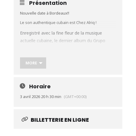
Présentation
Nouvelle date à Bordeaux!!
Le son authentique cubain est Chez Alriq !
Enregistré avec la fine fleur de la musique
actuelle cubaine, le dernier album du Grupo
Compay Segundo sonne avec brio le retour du
Son cubain. Compay Segundo nous quittait en
MORE
2003 et ses compagnons de vie et de scène
décident alors de continuer ce qu’il a toujours
souhaité – « Tocar Música tradicional Cubana! »
Horaire
Compay Segundo y sus Muchachos deviendra El
Grupo Compay Segundo mené par son fils,
3 avril 2026 20 h 30 min
(GMT+00:00)
Salvador Repilado et ces infatigables
compañeros. Ils vont parcourir le monde entier
avec la volonté de raconter «l’histoire de leur
BILLETTERIE EN LIGNE
Compay», une osmose entre tradition du son et
modernité de la musique actuelle pérennisant