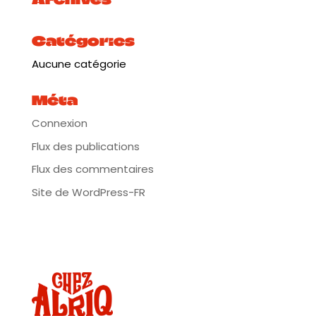
retrouve le « Teranga Band » (né de l’album
TERANGA) pour prendre le « Jazz Sabar » dont il
Catégories
est à la fois le pionnier et l’ambassadeur, encore
plus loin. Avec JOLOF, libérée en 2023, Hervé
Aucune catégorie
Samb affirme son intention de se plonger
profondément en lui-même, de trouver ce qui
Méta
façonne sa propre identité en tant que musicien
Connexion
et en tant qu’être humain incarnant les valeurs
Flux des publications
d’ouverture, de diversité culturelle et de
gratitude.
Flux des commentaires
Plus d’infos :
https://tinyurl.com/2sncrw6x
Site de WordPress-FR