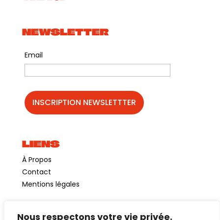
NEWSLETTER
Email
LIENS
À Propos
Contact
Mentions légales
Nous respectons votre vie privée.
©GuinguetteChezAlriq2026