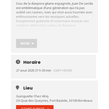
Issu de la diaspora gitane espagnole, Juan De Lerida
est emblématique d’une génération qui n’a pas
oublié ses racines, mais qui s’est aussi tournée avec
enthousiasme vers les musiques actuelles.
Exceptionnel guitariste et visionnaire musical, ses
créations défient les cadres du flamenco
traditionnel et donnent naissance à un projet
original dans lequel l’ouverture sur les styles
contemporains constitue un véritable leitmotiv. Un
jeu pur, et à la fois déconcertant par son aisance à
MORE
aborder d’autres genres. Une inspiration sans limite,
au service de créations musicales audacieuses et
novatrices. Sur scène à la Guinguette, il sera
entouré de son fils Marcelino Claveria au chant et
Horaire
aux percussions, de son neveu Joss Claveria à la
guitare, et invite également la chanteuse franco-
27 aout 2020 21 h 30 min
(GMT+00:00)
hongroise Viviane B.Szabo.
Plus d’informations:
https://youtu.be/6JK3d8ppseU
Lieu
Guinguette Chez Alriq
ZA Quai des Queyries, Port Bastide, 33100 Bordeaux
OTHER EVENTS