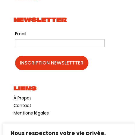
NEWSLETTER
Email
LIENS
À Propos
Contact
Mentions légales
Nous respectons votre vie privée.
©GuinguetteChezAlriq2026