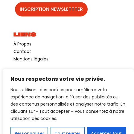
LIENS
À Propos
Contact
Mentions légales
Nous respectons votre vie privée.
©GuinguetteChezAlriq2026
Nous utilisons des cookies pour améliorer votre
Création site internet
YOSOY studio
expérience de navigation, diffuser des publicités ou
des contenus personnalisés et analyser notre trafic. En
cliquant sur « Tout accepter », vous consentez à notre
utilisation des cookies.
Personnaliser
Tout rejeter
Accepter tout