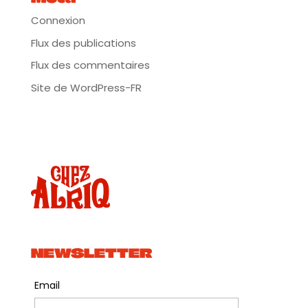
Johannesburg, Kinshasa, Paris ou encore Bamako, la
seule vocation d’ONIPA est d’apporter les grooves
Connexion
afrofuturistes, la danse et le feu sur les dancefloors
!
Flux des publications
Le son d’ONIPA est une décharge d’énergie brute
Flux des commentaires
hautement contagieuse, nourrie d’influences
multiples, sillonnant le continent africain d’Est en
Site de WordPress-FR
Ouest et du Nord au Sud. Sanza électrifiée,
synthétiseurs et boîtes à rythmes shangaan, kora
mandingue, rythmes et guitares soukous se
côtoient au cours d’un premier album aux refrains
irrésistibles, mêlant grooves et instruments locaux
aux sonorités électroniques de la bouillonnante
capitale anglaise. Comme si Mbongwana Star
rencontrait Shangaan Electro, Songhoy Blues ou
encore Débruit.
Après un premier EP, « Open My Eyes », issu d’une
collaboration inédite entre Mawimbi et Wormfood,
collectifs d’artistes et labels respectivement parisien
et londonien, oeuvrant chacun à leur manière au
rapprochement des musiques électroniques et des
NEWSLETTER
musiques africaines, ONIPA a sorti son premier
album, « We No Be Machine » en Mars 2020.
Email
Facebook :
www.facebook.com/onipamusic/
Instagram :
www.instagram.com/onipamusic/