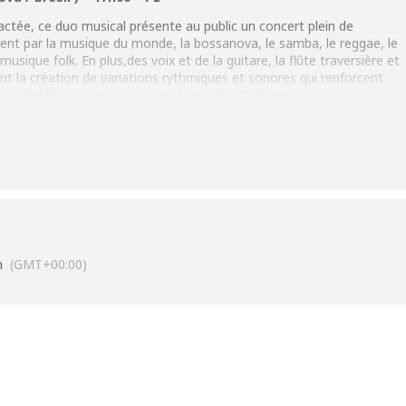
ctée, ce duo musical présente au public un concert plein de
sent par la musique du monde, la bossanova, le samba, le reggae, le
musique folk. En plus,des voix et de la guitare, la flûte traversière et
nt la
création de variations rythmiques et sonores qui renforcent
ique brésilienne en phase avec le moment présent.
742c
n
(GMT+00:00)