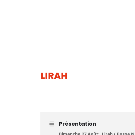
LIRAH
27
AOUT
Présentation
Dimanche 27 Août: Lirah ( Bossa Nov