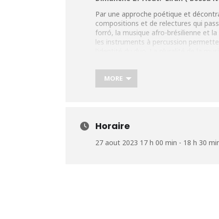
Par une approche poétique et décontra
compositions et de relectures qui pas
forró, la musique afro-brésilienne et la 
les instruments à percussion permette
l’identité du duo. La pluralité
de la mus
Plus d’infos : https://tinyurl.com/5n6h
MORE
Horaire
27 aout 2023 17 h 00 min - 18 h 30 mi