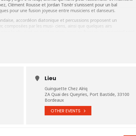
pez, Clément Rousse et Jordan Tisnèr s’unissent pour un bal
ues pour une fusion joyeuse entre musiciens et danseurs.
landaise, accordéon diatonique et percussions proposent un
er, composées par les musi- ciens, ainsi que quelques airs
 pour la plu- part en occitan mais aussi en français ou espagnol sont
ui décrivent avec humour et profondeur la vie des bals, la vie des
nant.
Lieu
Guinguette Chez Alriq
ZA Quai des Queyries, Port Bastide, 33100
Bordeaux
OTHER EVENTS