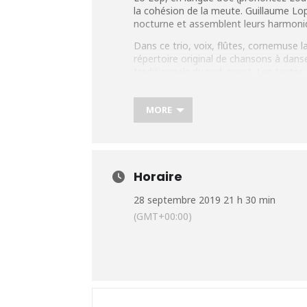
la cohésion de la meute. Guillaume Lo
nocturne et assemblent leurs harmoniq
Dans ce trio, voix, flûtes, cornemuse 
répertoire original de chansons à dans
traditionnels du sud-ouest. Les textes,
de véritables poésies contemporaines q
loups, la vie des gens, la vie de mainte
MORE
Plus d’infos: https://urlz.fr/adSR
Horaire
28 septembre 2019 21 h 30 min
(GMT+00:00)