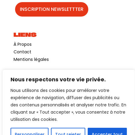
LIENS
À Propos
Contact
Mentions légales
Nous respectons votre vie privée.
©GuinguetteChezAlriq2026
Nous utilisons des cookies pour améliorer votre
Création site internet
YOSOY studio
expérience de navigation, diffuser des publicités ou
des contenus personnalisés et analyser notre trafic. En
cliquant sur « Tout accepter », vous consentez à notre
utilisation des cookies.
Personnaliser
Tout rejeter
Accepter tout