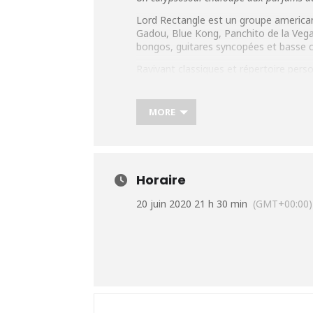
Lord Rectangle est un groupe americano
Gadou, Blue Kong, Panchito de la Veg
bongos, guitares syncopées et basse 
Ravivant classiques et répertoire pers
jammant entre autres avec Lord Creato
Plus d’infos:
https://urlz.fr/c2l5
MORE
Horaire
20 juin 2020 21 h 30 min
(GMT+00:00)