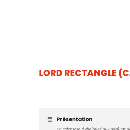
LORD RECTANGLE (
20
JUIN
Présentation
Un calypsosoul chaloupé aux parfums d