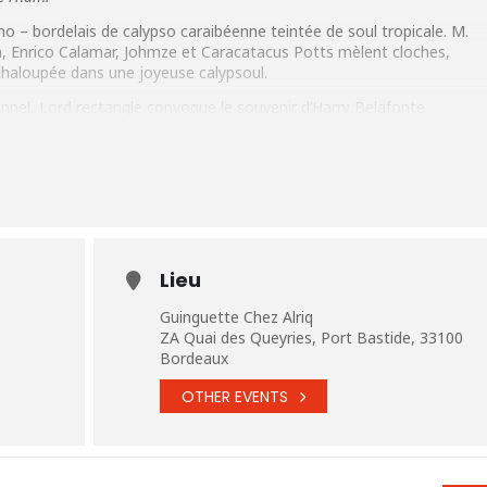
 – bordelais de calypso caraibéenne teintée de soul tropicale. M.
a, Enrico Calamar, Johmze et
Caracatacus Potts mèlent cloches,
chaloupée dans une joyeuse calypsoul.
onnel, Lord rectangle convoque le souvenir d’Harry Belafonte
r autour de barils de rhums dans un furieux carnaval.
Lieu
Guinguette Chez Alriq
ZA Quai des Queyries, Port Bastide, 33100
Bordeaux
OTHER EVENTS