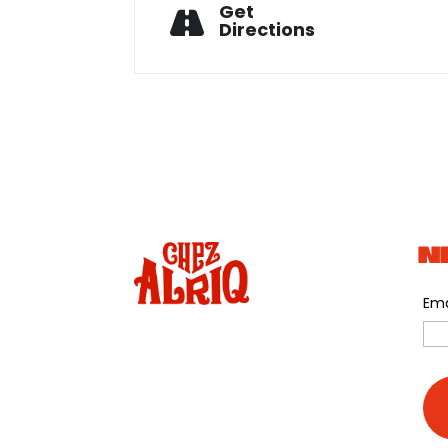
Get
Directions
N
Ema