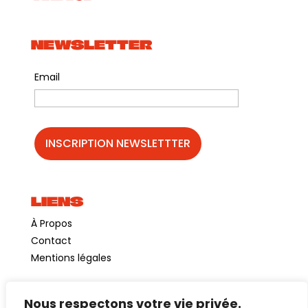
NEWSLETTER
Email
LIENS
À Propos
Contact
Mentions légales
Nous respectons votre vie privée.
©GuinguetteChezAlriq2026