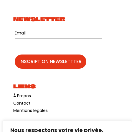
NEWSLETTER
Email
LIENS
À Propos
Contact
Mentions légales
Nous respectons votre vie privée.
©GuinguetteChezAlriq2026