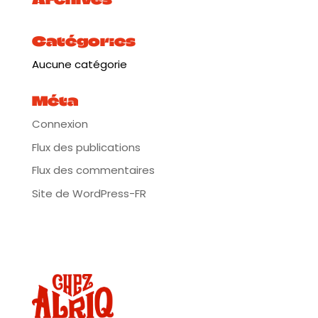
Plus d’infos :
https://urlz.fr/inGE
Catégories
Aucune catégorie
Méta
Connexion
Flux des publications
Flux des commentaires
Site de WordPress-FR