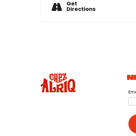
Get
Directions
N
Ema