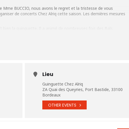
ète Mme BUCCIO, nous avons le regret et la tristesse de vous
aniser de concerts Chez Alriq cette saison. Les dernières mesures
ît bien la guinguette. Il a animé de nombreuses fois des Bals
férences du bal populaire. C’est au sein même de cette culture qu’il
lus jeune âge. Mais c’est un monde de brassages dans les années 80
 de Clifton Chénier, le jazz polyglotte d’Eddy Louiss et Marcel Azzola.
f sur le bal qui le fera chalouper de la Biguine au Manouche avec en
 par le bal issu de la rencontre avec Bernard Lubat propulsera Macias
taines de bals colorés (Afrique du Sud, Québec,Italie…). Macias
nche spéciale afin de fêter 30 ans de Guinguette.
Lieu
Guinguette Chez Alriq
ZA Quai des Queyries, Port Bastide, 33100
Bordeaux
OTHER EVENTS