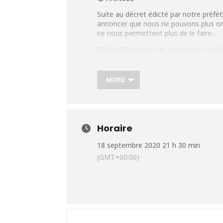
Suite au décret édicté par notre préf
annoncer que nous ne pouvons plus org
ne nous permettent plus de le faire…
Michel Macias est un artiste qui conna
Gascons Chez Alriq devenant une des ré
découvre la musique occitane dès le p
qu’il découvre avec le jazz-blues créole
MORE
Michel Macias aura alors un regard neu
arrière-plan l’Occitanie. La Révolution
autour du monde où il donnera des cen
convie des invités pour cette carte bla
Horaire
Plus d’infos :
https://urlz.fr/dCm0
18 septembre 2020 21 h 30 min
(GMT+00:00)