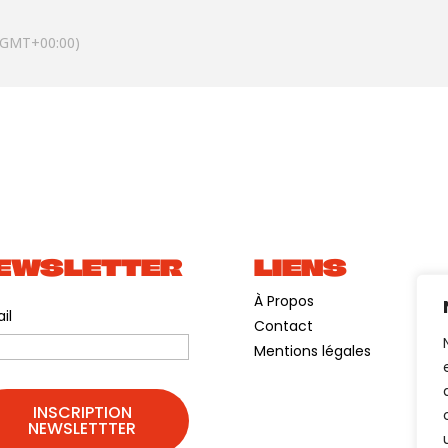
(GMT+00:00)
EWSLETTER
LIENS
À Propos
il
Contact
Mentions légales