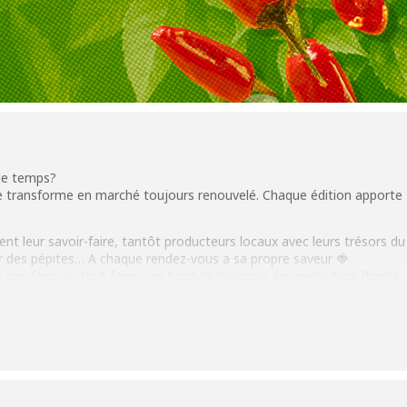
 le temps?
e transforme en marché toujours renouvelé. Chaque édition apporte
nt leur savoir-faire, tantôt producteurs locaux avec leurs trésors du
ner des pépites… A chaque rendez-vous a sa propre saveur 🍓
ne rien faire ou tout faire… en bord de Garonne, les pieds dans l’herbe,
 le plaisir de prendre le temps.
libre, bonne humeur comprise.
n
ents_more