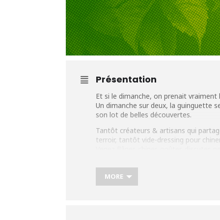
Présentation
Et si le dimanche, on prenait vraiment
Un dimanche sur deux, la guinguette s
son lot de belles découvertes.
Tantôt créateurs & artisans qui partage
terroir, tantôt vide-dressing pour chi
Venez flâner, chiner, goûter, discuter, 
avec les enfants, les amis ou juste pour
☀️Ambiance familiale garantie, entrée 
MORE
📩 Vous souhaitez participer ?
👉 Producteurs :
@chezgalinettebayo
👉 Créateurs / Vide-dressing :
@karyev