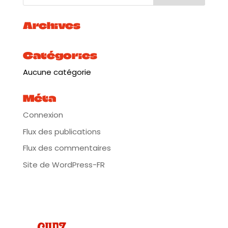
• Installation : À partir de 10h00
• Ouverture des portes : À partir de 12h00 ⏰
Archives
🚗 COMMENT VENIR CHEZ ALRIQ :
• Adresse : ZA Quai des Queyries, Port Bastide,
Catégories
33100 Bordeaux
• Bus : Lignes 45, 91, 92 (Arrêt Hortense)
Aucune catégorie
• Vcub : Parc des Angéliques
• Bar & restauration sur place
• Possibilité de se garer sur le parking ou devant
Méta
chez Alriq
pour décharger.
Connexion
📞 Pour des informations ou renseignements, vous
Flux des publications
pouvez nous contacter au 06 52 55 83 89 ☎️
Flux des commentaires
📝 DÉPOSE TA CANDIDATURE SUR CE LIEN
https://www.billetweb.fr/candidature-marche-des-
Site de WordPress-FR
createurs-de-la-rentree-a-la-guinguette-chez-alriq
📱 SUIVEZ-NOUS SUR LES RÉSEAUX
https://www.instagram.com/karyevents_more?
igsh=dDR6cWJrMTFsbjg3&utm_source=qr
https://www.facebook.com/profile.php?