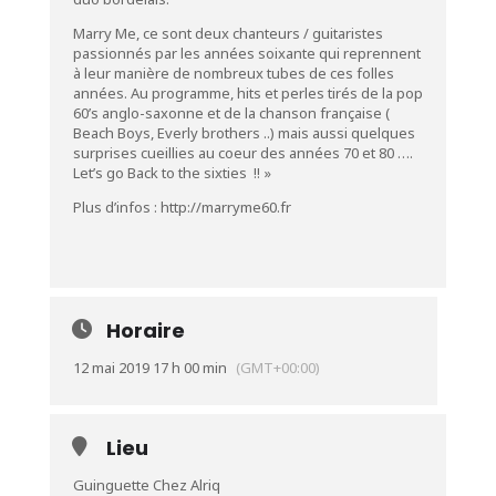
Marry Me, ce sont deux chanteurs / guitaristes
passionnés par les années soixante qui reprennent
à leur manière de nombreux tubes de ces folles
années. Au programme, hits et perles tirés de la pop
60’s anglo-saxonne et de la chanson française (
Beach Boys, Everly brothers ..) mais aussi quelques
surprises cueillies au coeur des années 70 et 80 ….
Let’s go Back to the sixties !! »
Plus d’infos :
http://marryme60.fr
Horaire
12 mai 2019 17 h 00 min
(GMT+00:00)
Lieu
Guinguette Chez Alriq